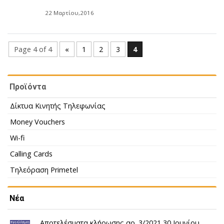
22 Μαρτίου,2016
Page 4 of 4
«
1
2
3
4
Προϊόντα
Δίκτυα Κινητής Τηλεφωνίας
Money Vouchers
Wi-fi
Calling Cards
Τηλεόραση Primetel
Νέα
Αποτελέσματα κλήρωσης αρ. 3/2021 30 Ιουνίου