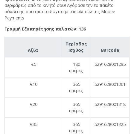
σερφάρεις από το κινητό σου! Αγόρασε την το πακέτο
σύνδεσης σου απο το δύχτιο μεταπωλητών της Mobee
Payments
Γραμμή Εξυπηρέτησης πελατών: 136
Περίοδος
Αξία
Ισχύος
Barcode
€5
180
5291628001295
ημέρες
€10
365
5291628001301
ημέρες
€20
365
5291628001318
ημέρες
€35
365
5291628001325
ημέρες