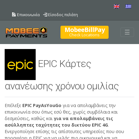
Επικοινωνία
Είσοδος πελάτη
MobeeBillPay
Togg
☰
Check Locations
EPIC Κάρτες
ανανέωσης χρόνου ομιλίας
Επέλεξε
EPIC
PayAsYouGo
για να απολαμβάνεις την
επικοινωνία σου όπως εσύ θες, χωρίς συμβόλαια και
δεσμεύσεις, καθώς και
για να απολαμβάνεις τις
ασύλληπτες ταχύτητες του δικτύου EPIC 4
G
.
Ενεργοποίησε επίσης τις απίστευτες υπηρεσίες που σου
προσφέρει η EPIC για να μιλάς πιο οικονομικά και να