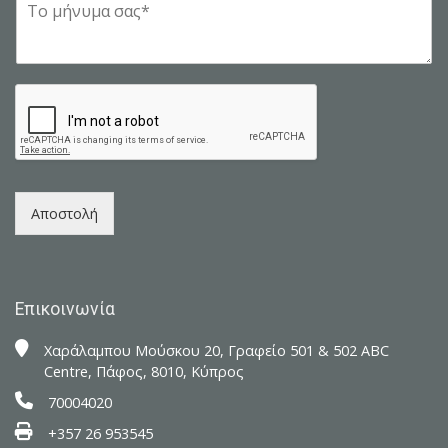
M
r
m
e
e
e
s
m
*
s
a
a
i
g
l
e
*
*
Αποστολή
Επικοινωνία
Xαράλαμπου Μούσκου 20, Γραφείο 501 & 502 ABC
Centre, Πάφος, 8010, Κύπρος
70004020
+357 26 953545