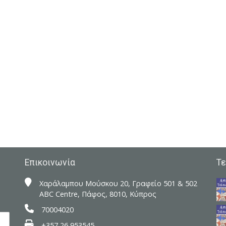
Επικοινωνία
Τε
Xαράλαμπου Μούσκου 20, Γραφείο 501 & 502
ABC Centre, Πάφος, 8010, Κύπρος
70004020
+357 26 953545