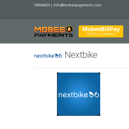
70004020 |
info@mobeepayments.com
MobeeBillPay
Check Locations
Nextbike