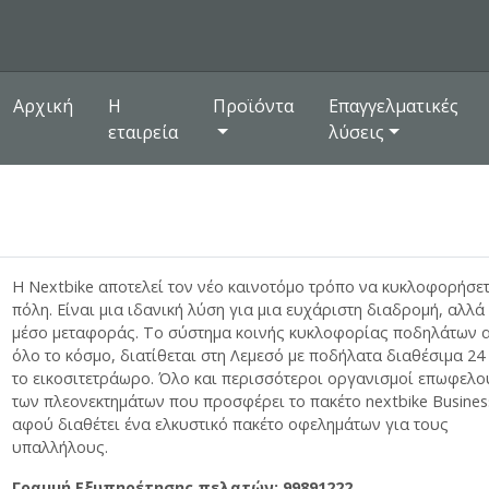
Αρχική
Η
Προϊόντα
Επαγγελματικές
εταιρεία
λύσεις
H Nextbike αποτελεί τον νέο καινοτόμο τρόπο να κυκλοφορήσετ
πόλη. Είναι μια ιδανική λύση για μια ευχάριστη διαδρομή, αλλά
μέσο μεταφοράς. Το σύστημα κοινής κυκλοφορίας ποδηλάτων 
όλο το κόσμο, διατίθεται στη Λεμεσό με ποδήλατα διαθέσιμα 24
το εικοσιτετράωρο. Όλο και περισσότεροι οργανισμοί επωφελο
των πλεονεκτημάτων που προσφέρει το πακέτο nextbike Business
αφού διαθέτει ένα ελκυστικό πακέτο οφελημάτων για τους
υπαλλήλους.
Γραμμή Εξυπηρέτησης πελατών: 99891222