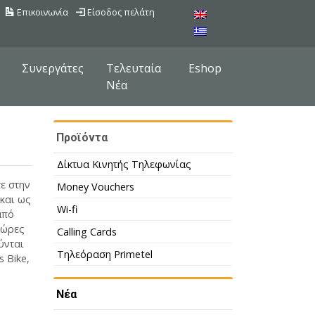
Επικοινωνία
Είσοδος πελάτη
Συνεργάτες
Τελευταία
Eshop
Νέα
Προϊόντα
Δίκτυα Κινητής Τηλεφωνίας
ε στην
Money Vouchers
 και ως
Wi-fi
από
 ώρες
Calling Cards
ύνται
Τηλεόραση Primetel
 Bike,
Νέα