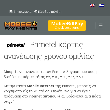
Επικοινωνία
Είσοδος πελάτη
MobeeBillPay
Togg
☰
Check Locations
Primetel κάρτες
ανανέωσης χρόνου ομιλίας
Μπορείς να ανανεώσεις τον Primetel λογαριασμό σου, με
διαθέσιμες κάρτες αξίας €5, €10, €20, €35, €50
Με την κάρτα
Mobile
Internet
της Primetel, μπορείς να
χρησιμοποιείς το κινητό σου τηλέφωνο για να έχεις
πρόσβαση στο internet απ’όπου κι αν βρίσκεσαι ανά πάσα
στιγμή