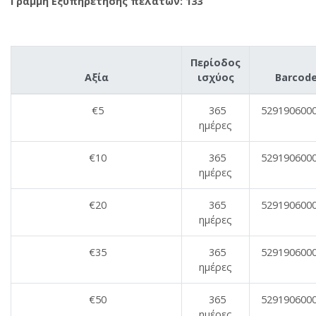
Γραμμή Εξυπηρέτησης πελατών
: 133
Περίοδος
Aξία
ισχύος
Barcod
€5
365
529190600
ημέρες
€10
365
529190600
ημέρες
€20
365
529190600
ημέρες
€35
365
529190600
ημέρες
€50
365
529190600
ημέρες